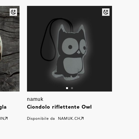
namuk
gla
Ciondolo riflettente Owl
IN
Disponibile da
NAMUK.CH