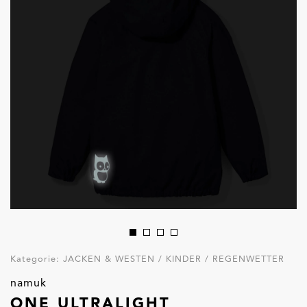
Kategorie:
JACKEN & WESTEN / KINDER / REGENWETTER
namuk
ONE ULTRALIGHT