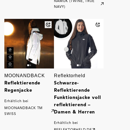
NAMUK (TWINE, TRUE
NAVY)
MOONANDBACK
Reflektorheld
Reflektierende
Schwarze-
Regenjacke
Reflektierende
Funktionsjacke voll
Erhältlich bei
reflektierend –
MOONANDBACK TM
Damen & Herren
SWISS
Erhältlich bei
REFLEKTORHELD.DE