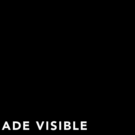
ADE VISIBLE