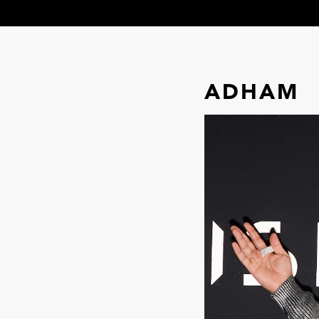
ADHAM