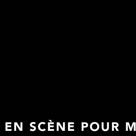
EN SCÈNE POUR M