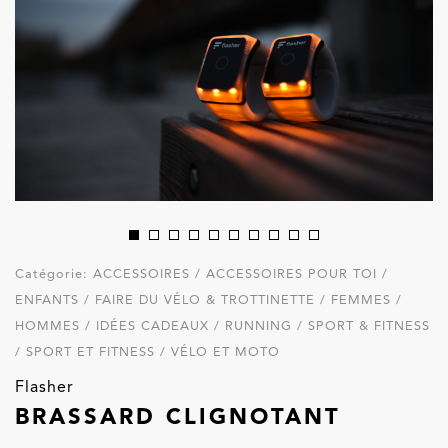
Catégorie:
ACCESSOIRES / ACCESSOIRES POUR TOI /
ENFANTS / FAIRE DU VÉLO & TROTTINETTE / FEMMES /
HOMMES / IDÉES CADEAUX / RUNNING / SPORT & FITNESS
/ SPORT ET FITNESS / VÉLO ET MOTO
Flasher
BRASSARD CLIGNOTANT