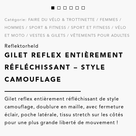
Catégorie:
FAIRE DU VÉLO & TROTTINETTE / FEMMES /
HOMMES / SPORT & FITNESS / SPORT ET FITNESS / VÉLO
ET MOTO / VESTES & GILETS / VÊTEMENTS POUR ADULTES
Reflektorheld
GILET REFLEX ENTIÈREMENT
RÉFLÉCHISSANT – STYLE
CAMOUFLAGE
Gilet reflex entièrement réfléchissant de style
camouflage, doublure en maille, avec fermeture
éclair, poche latérale, tissu stretch sur les côtés
pour une plus grande liberté de mouvement !