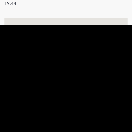
19:44
LUOGO
Noble-Contrée
Noble-Contrée
,
3973
Schweiz
+ Google Maps