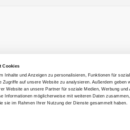
t Cookies
 Inhalte und Anzeigen zu personalisieren, Funktionen für sozia
e Zugriffe auf unsere Website zu analysieren. Außerdem geben w
er Website an unsere Partner für soziale Medien, Werbung und 
se Informationen möglicherweise mit weiteren Daten zusammen, 
nd praktische Kleidung, Accessoires und DIY-
 die sie im Rahmen Ihrer Nutzung der Dienste gesammelt haben.
tbar und sicherer machen. Egal ob auf dem Weg zur
®
m Nachtleben. Bei MADE VISIBLE
by TCS findest
, oder?