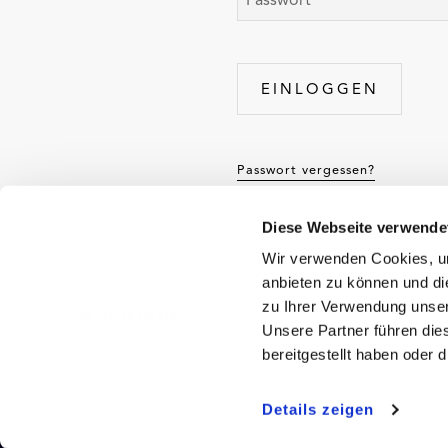
Passwort vergessen?
Diese Webseite verwende
Wir verwenden Cookies, um
anbieten zu können und di
®
MADE VISIBLE
by TCS
zu Ihrer Verwendung unser
Unsere Partner führen die
®
MADE VISIBLE
by TCS steht für stylische u
bereitgestellt haben oder
Ideen, die dich auf der Strasse besser sich
Arbeit oder zur Schule, beim Sport oder i
Details zeigen
du genau das, was zu dir passt. Leuchtet ein