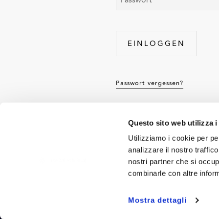
Passwort vergessen?
Questo sito web utilizza i
Utilizziamo i cookie per pe
®
MADE VISIBLE
by TCS
analizzare il nostro traffic
nostri partner che si occup
®
MADE VISIBLE
by TCS comprende capi d’abbi
combinarle con altre inform
grande praticità e stile che ti garantiscono m
tratti di andare a scuola o al lavoro, pratic
Mostra dettagli
TCS troverai esattamente ciò che fa per te.