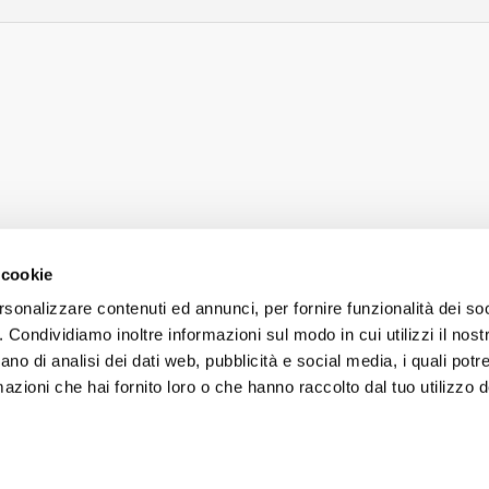
 cookie
rsonalizzare contenuti ed annunci, per fornire funzionalità dei so
o. Condividiamo inoltre informazioni sul modo in cui utilizzi il nostr
ano di analisi dei dati web, pubblicità e social media, i quali pot
gliamento, accessori e idee per il fai da te di
azioni che hai fornito loro o che hanno raccolto dal tuo utilizzo de
aggiore visibilità e sicurezza sulla strada. Che si
®
are sport o uscire la sera, con MADE VISIBLE
by
 Evidente, no?