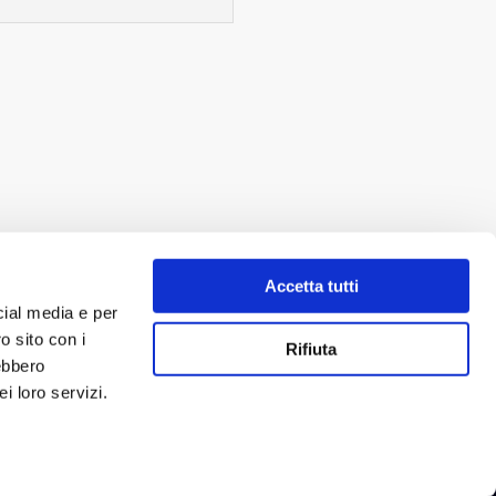
Accetta tutti
cial media e per
o sito con i
Rifiuta
rebbero
i loro servizi.
NEWSLETTER