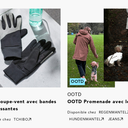
OOTD
OOTD
coupe-vent avec bandes
OOTD Promenade avec le
issantes
Disponible chez
REGENMANTEL
HUNDENMANTEL
JEANS
e chez
TCHIBO