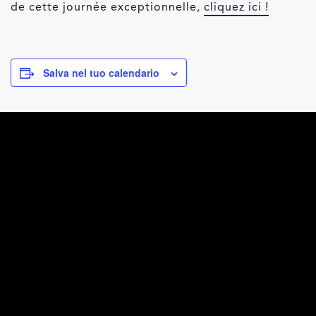
de cette journée exceptionnelle,
cliquez ici !
Salva nel tuo calendario
DETTAGLI
ORGANIZZATORE
Data:
Police Morges
Phone
14.06.2025
021 811 19 19
Ora:
09:00 - 21:00
Visualizza il sito
dell'Organizzatore
Sito web:
https://www.prm-
vd.ch/222ans