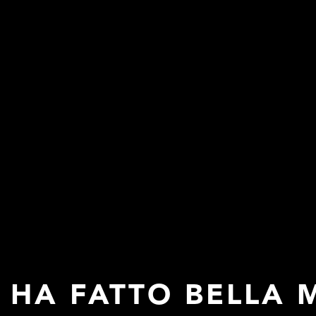
HA FATTO BELLA 