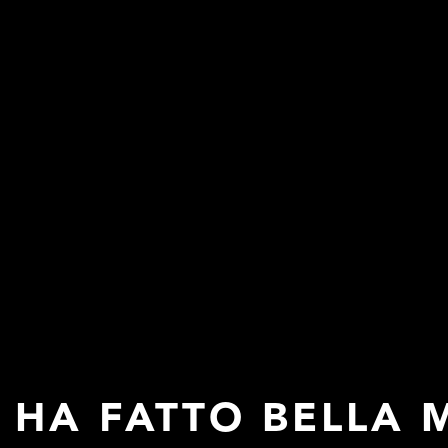
HA FATTO BELLA 