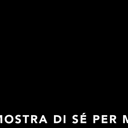
MOSTRA DI SÉ PER 