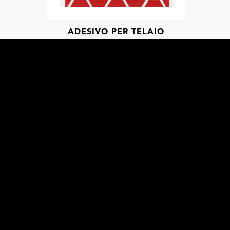
ADESIVO PER TELAIO
BICICLETTA HONEYCOMB
E
ENTO
i invieremo