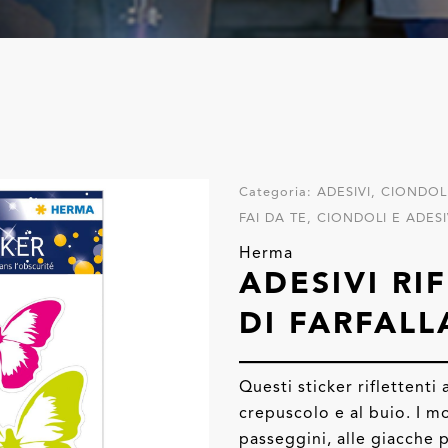
Categoria:
ADESIVI, CIONDOLI
FAI DA TE, CIONDOLI E ADESI
Herma
ADESIVI RI
DI FARFALL
Questi sticker riflettenti
crepuscolo e al buio. I m
passeggini, alle giacche p