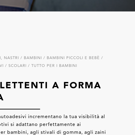
, NASTRI / BAMBINI / BAMBINI PICCOLI E BEBÈ /
VI / SCOLARI / TUTTO PER I BAMBINI
FLETTENTI A FORMA
A
 autoadesivi incrementano la tua visibilità al
otivi si adattano perfettamente ai
er bambini, agli stivali di gomma, agli zaini