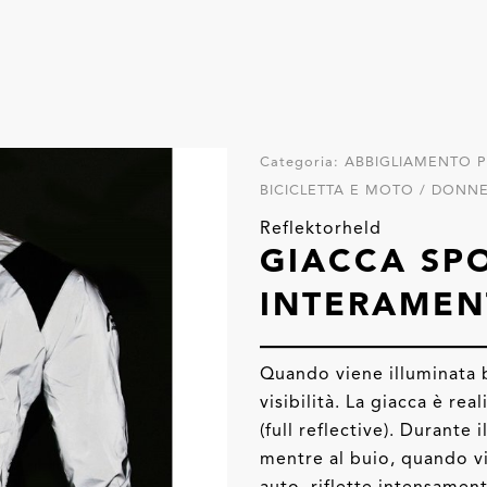
Categoria:
ABBIGLIAMENTO PE
BICICLETTA E MOTO / DONNE
Reflektorheld
GIACCA SPO
INTERAMEN
Quando viene illuminata b
visibilità. La giacca è rea
(full reflective). Durante
mentre al buio, quando vi
auto, riflette intensament