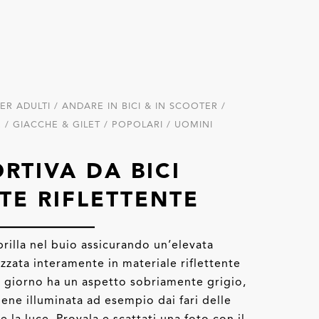
R ADULTI / ANDARE IN BICI & IN SCOOTER /
 / GIACCHE & GILET / POPOLARI / UOMINI
RTIVA DA BICI
TE RIFLETTENTE
rilla nel buio assicurando un’elevata
lizzata interamente in materiale riflettente
 il giorno ha un aspetto sobriamente grigio,
ene illuminata ad esempio dai fari delle
e la luce. Provala e scattati una foto con il