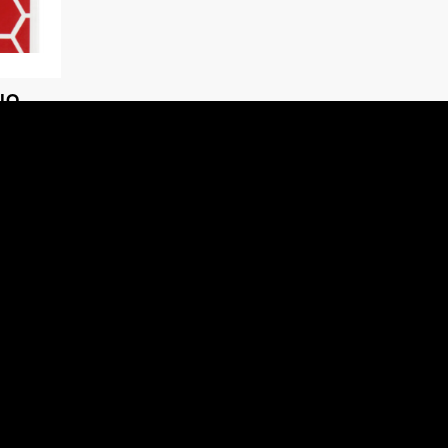
IO
COMB
E
ENTO
i invieremo