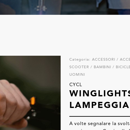
Categoria:
ACCESSORI / ACCE
SCOOTER / BAMBINI / BICIC
UOMINI
CYCL
WINGLIGHTS
LAMPEGGIAN
A volte segnalare la svolt