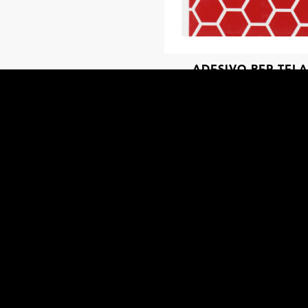
ADESIVO PER TELA
BICICLETTA HONEY
CONSIGLI DI SICUREZZA 
IRAZIONI CON L’ABBONAM
subito alla nostra newsletter e, quattro volte all’anno, t
informazioni su concorsi e iniziative!