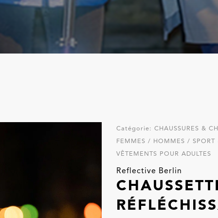
Catégorie:
CHAUSSURES & CH
FEMMES / HOMMES / SPORT & 
VÊTEMENTS POUR ADULTES
Reflective Berlin
CHAUSSETT
RÉFLÉCHISS