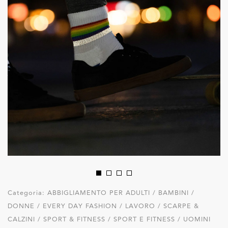
Categoria:
ABBIGLIAMENTO PER ADULTI / BAMBINI /
DONNE / EVERY DAY FASHION / LAVORO / SCARPE &
CALZINI / SPORT & FITNESS / SPORT E FITNESS / UOMINI