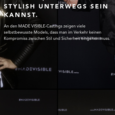
STYLISH UNTERWEGS SEIN
STYLISH UNTERWEGS SEIN
STYLISH UNTERWEGS SEIN
KANNST.
KANNST.
KANNST.
An den MADE VISIBLE-Castings zeigen viele
An den MADE VISIBLE-Castings zeigen viele
An den MADE VISIBLE-Castings zeigen viele
selbstbewusste Models, dass man im Verkehr keinen
selbstbewusste Models, dass man im Verkehr keinen
selbstbewusste Models, dass man im Verkehr keinen
Kompromiss zwischen Stil und Sicherheit eingehen muss.
Kompromiss zwischen Stil und Sicherheit eingehen muss.
Kompromiss zwischen Stil und Sicherheit eingehen muss.