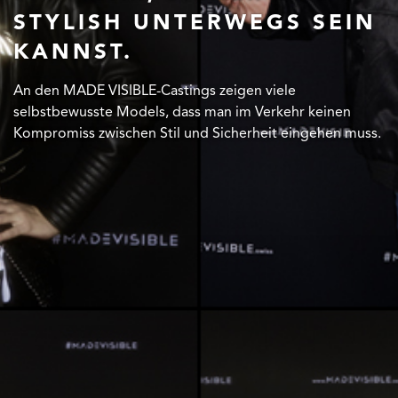
STYLISH UNTERWEGS SEIN
STYLISH UNTERWEGS SEIN
STYLISH UNTERWEGS SEIN
KANNST.
KANNST.
KANNST.
An den MADE VISIBLE-Castings zeigen viele
An den MADE VISIBLE-Castings zeigen viele
An den MADE VISIBLE-Castings zeigen viele
selbstbewusste Models, dass man im Verkehr keinen
selbstbewusste Models, dass man im Verkehr keinen
selbstbewusste Models, dass man im Verkehr keinen
Kompromiss zwischen Stil und Sicherheit eingehen muss.
Kompromiss zwischen Stil und Sicherheit eingehen muss.
Kompromiss zwischen Stil und Sicherheit eingehen muss.