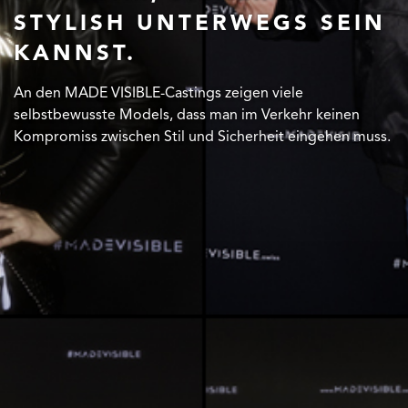
STYLISH UNTERWEGS SEIN
STYLISH UNTERWEGS SEIN
STYLISH UNTERWEGS SEIN
KANNST.
KANNST.
KANNST.
An den MADE VISIBLE-Castings zeigen viele
An den MADE VISIBLE-Castings zeigen viele
An den MADE VISIBLE-Castings zeigen viele
selbstbewusste Models, dass man im Verkehr keinen
selbstbewusste Models, dass man im Verkehr keinen
selbstbewusste Models, dass man im Verkehr keinen
Kompromiss zwischen Stil und Sicherheit eingehen muss.
Kompromiss zwischen Stil und Sicherheit eingehen muss.
Kompromiss zwischen Stil und Sicherheit eingehen muss.