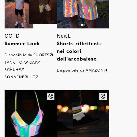
OOTD
NewL
Summer Look
Shorts riflettenti
nei colori
Disponibile da
SHORTS
dell’arcobaleno
TANK-TOP
CAP
SCHUHE
Disponibile da
AMAZON
SONNENBRILLE