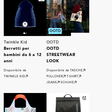
OOTD
Twinkle Kid
OOTD
Berretti per
OOTD
bambini da 6 a 12
STREETWEAR
anni
LOOK
Disponibile da
Disponibile da
TASCHE
TWINKLE KID
PULLOVER
T-SHIRT
JEANS
SCHUHE