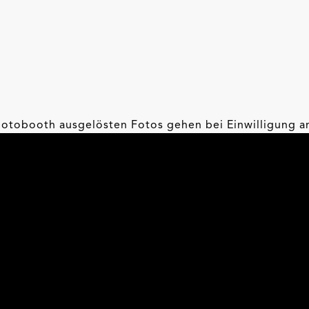
hotobooth ausgelösten Fotos gehen bei Einwilligung a
ial kann Off- und Online verwendet werden.
nd praktische Kleidung, Accessoires und DIY-
tbar und sicherer machen. Egal ob auf dem Weg zur