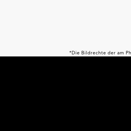
*Die Bildrechte der am P
Sektionen. Das Bildmater
®
MADE VISIBLE
by TCS
®
MADE VISIBLE
by TCS steht für stylische u
Ideen, die dich auf der Strasse besser sich