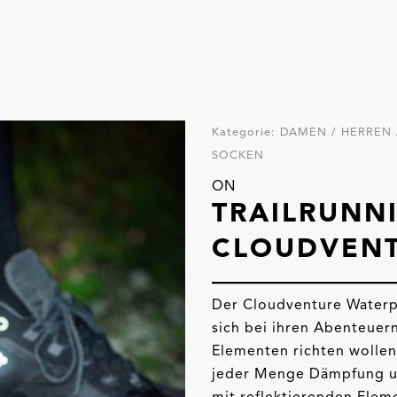
Kategorie:
DAMEN / HERREN 
SOCKEN
ON
TRAILRUNN
CLOUDVEN
Der Cloudventure Waterpr
sich bei ihren Abenteuern
Elementen richten wollen
jeder Menge Dämpfung und
mit reflektierenden Eleme