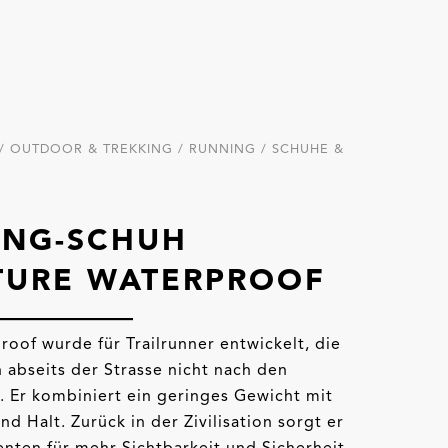
/ OUTDOOR & TREKKING / RUNNING / SCHUHE &
ING-SCHUH
TURE WATERPROOF
oof wurde für Trailrunner entwickelt, die
 abseits der Strasse nicht nach den
. Er kombiniert ein geringes Gewicht mit
 Halt. Zurück in der Zivilisation sorgt er
nten für mehr Sichtbarkeit und Sicherheit.