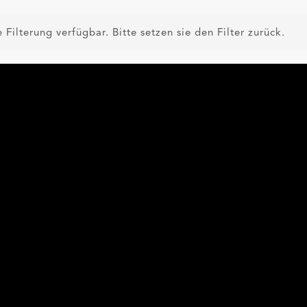
 Filterung verfügbar. Bitte setzen sie den Filter zurück.
ukte kennst, die deiner Meinung nach zu mehr Sichtbark
beitragen, nimm bitte mit uns
Kontakt
auf.
nd die von Dritten hergestellten und vertriebenen Art