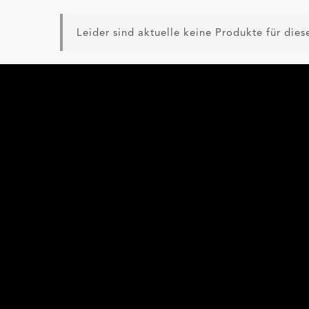
Leider sind aktuelle keine Produkte für diese
Falls du weitere Prod
TCS übernimmt betreffe
®
MADE VISIBLE
by TCS