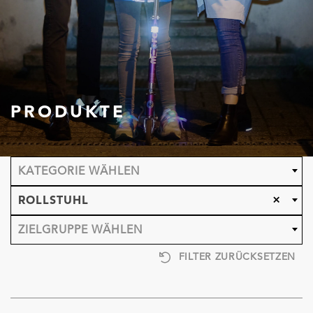
PRODUKTE
KATEGORIE WÄHLEN
×
ROLLSTUHL
ZIELGRUPPE WÄHLEN
FILTER ZURÜCKSETZEN