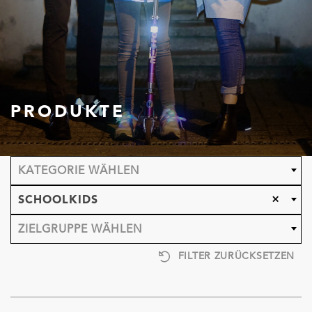
PRODUKTE
KATEGORIE WÄHLEN
×
SCHOOLKIDS
ZIELGRUPPE WÄHLEN
FILTER ZURÜCKSETZEN