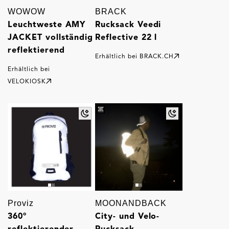
WOWOW
BRACK
Leuchtweste AMY
Rucksack Veedi
JACKET vollständig
Reflective 22 l
reflektierend
Erhältlich bei
BRACK.CH
Erhältlich bei
VELOKIOSK
Proviz
MOONANDBACK
360°
City- und Velo-
reflektierender
Rucksack