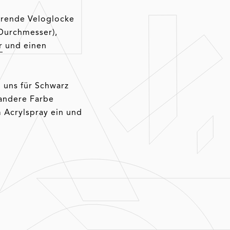
ierende Veloglocke
 Durchmesser),
r
und einen
n uns für Schwarz
 andere Farbe
m Acrylspray ein und